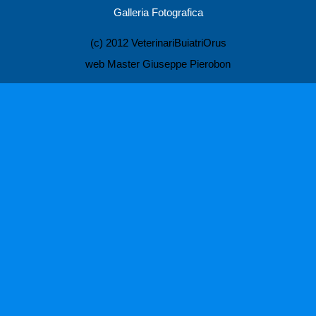
Galleria Fotografica
(c) 2012 VeterinariBuiatriOrus
web Master Giuseppe Pierobon