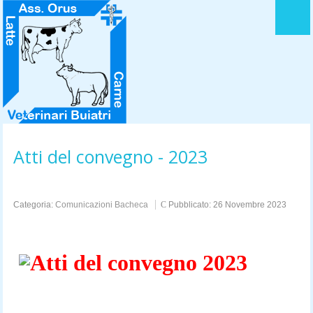
HOME
LOGO DELL' ASSOCIAZIONE
STATUTO
ACCORDO QUADRO
Atti del convegno - 2023
LA MISSION
DIRETTIVO
Categoria:
Comunicazioni Bacheca
Pubblicato: 26 Novembre 2023
CONTATTI
Atti del convegno 2023